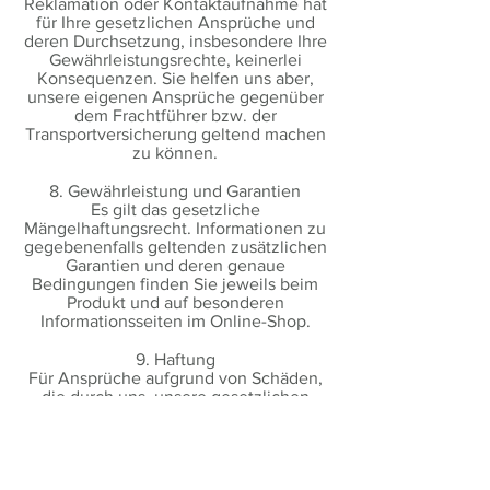
Reklamation oder Kontaktaufnahme hat
für Ihre gesetzlichen Ansprüche und
deren Durchsetzung, insbesondere Ihre
Gewährleistungsrechte, keinerlei
Konsequenzen. Sie helfen uns aber,
unsere eigenen Ansprüche gegenüber
dem Frachtführer bzw. der
Transportversicherung geltend machen
zu können.
8. Gewährleistung und Garantien
Es gilt das gesetzliche
Mängelhaftungsrecht. Informationen zu
gegebenenfalls geltenden zusätzlichen
Garantien und deren genaue
Bedingungen finden Sie jeweils beim
Produkt und auf besonderen
Informationsseiten im Online-Shop.
9. Haftung
Für Ansprüche aufgrund von Schäden,
die durch uns, unsere gesetzlichen
Vertreter oder Erfüllungsgehilfen
verursacht wurden, haften wir stets
unbeschränkt
• bei Verletzung des Lebens, des
Körpers oder der Gesundheit